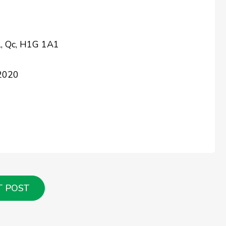
l, Qc, H1G 1A1
 2020
T POST