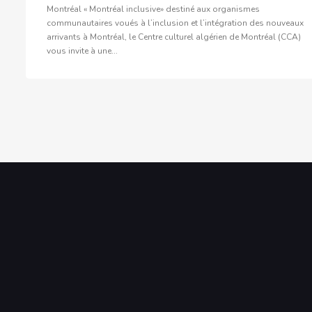
Montréal « Montréal inclusive» destiné aux organismes
communautaires voués à l’inclusion et l’intégration des nouveaux
arrivants à Montréal, le Centre culturel algérien de Montréal (CCA)
vous invite à une...